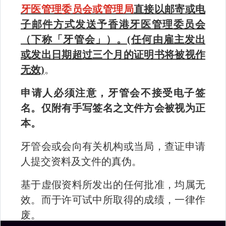
笔试
2026年5月28日
牙医管理委员会或管理局
直接以邮寄或电
部分
子邮件方式发送予香港牙医管理委员会
第二
实务
2026年2月3日
部分
考试
至26日
2026年7月27日
（下称「牙管会」）。(任何由雇主发出
至31日
第三
临床
或发出日期超过三个月的证明书将被视作
部分
考试
无效)
。
请留意本网站公布的最新消息。
申请人必须注意，牙管会不接受电子签
(a) 申请表格及考生指南
名。仅附有手写签名之文件方会被视为正
本。
(b) 所需的证明文件
牙管会或会向有关机构或当局，查证申请
(c) 递交申请表格
人提交资料及文件的真伪。
(d) 警告/刑事罪行/专业失当行为
基于虚假资料所发出的任何批准，均属无
(e) 考試費用
效。而于许可试中所取得的成绩，一律作
废。