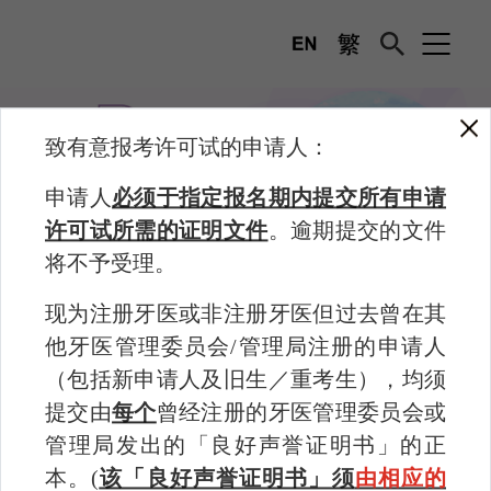
致有意报考许可试的申请人：
申请人
必须于指定报名期内提交所有申请
许可试
应考前- 申请程序
许可试所需的证明文件
。逾期提交的文件
将不予受理。
许可试
现为注册牙医或非注册牙医但过去曾在其
应考前 – 申请流程
他牙医管理委员会/管理局注册的申请人
2026年度香港牙医管理委员会许可试（第二次考试）的
（包括新申请人及旧生／重考生），均须
报名及暂定考试日期如下：
提交由
每个
曾经注册的牙医管理委员会或
考试
考试日期
管理局发出的「良好声誉证明书」的正
报名日期
部分
(暂定)
本。(
该「良好声誉证明书」须
由相应的
第一