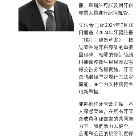
冊、舉辦許可試及對牙科
專業人員進行紀律規管。
立法會已於2024年7月10
日通過《2024年牙醫註冊
（修訂）條例草案》，標
誌著香港牙科專業的重要
里程碑。相關的修訂陸續
根據醫務衞生局局長以憲
報公告分階段實施。牙管
會將繼續堅定履行其法定
職能，並全力支持落實各
項新舉措。
能夠擔任牙管會主席，本
人深感榮幸。在所有牙管
會成員和秘書處的共同努
力下，我們致力以健全、
公開和公正的規管制度保